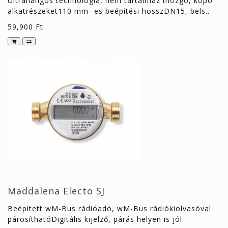
Ultrahangos technológia, nem tartalmaz mozgó, kopó
alkatrészeket110 mm -es beépítési hosszDN15, bels..
59,900 Ft.
Impulzu
Társash
Kategór
ajánlat
Az Ön 
wMBus,
Kosár
ür
Modbus
eszköz
Keresé
IoT SIM
kártyás
eszközö
Maddalena Electo SJ
Beépített wM-Bus rádióadó, wM-Bus rádiókiolvasóval
párosíthatóDigitális kijelző, párás helyen is jól..