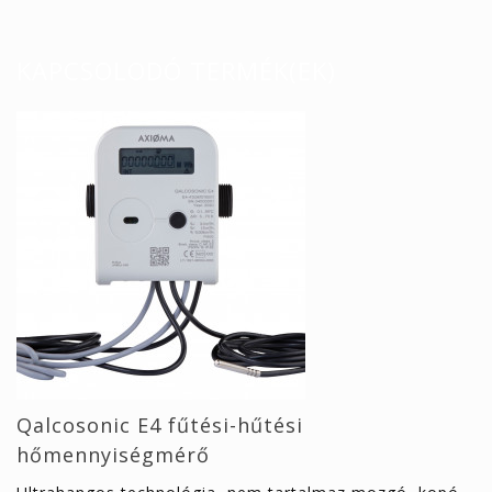
KAPCSOLODÓ TERMÉK(EK)
Qalcosonic E4 fűtési-hűtési
hőmennyiségmérő