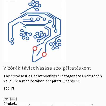
Vízórák távleolvasása szolgáltatásként
Távleolvasási és adattovábbítási szolgáltatás keretében
vállaljuk a már korában beépített vízórák ut..
150 Ft.
Címkék:
vízóra
,
rádió modul
,
rádiómodul
,
Bmeters
,