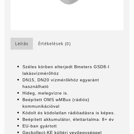
Leírás
Értékelések (0)
Széles körben elterjedt Bmeters GSD8-I
lakásvízmérőhöz
DN15, DN20 vízmérőkhöz egyaránt
használható
Hideg, melegvízre is.
Beépített OMS wMBus (rádiós)
kommunikációval
Kódolt és kódolatlan rádióadásra is képes.
Beépített akkumulátor, élettartalma: 8+ év
EU-ban gyártott
Geckollect-KE kültéri vevőegységgel