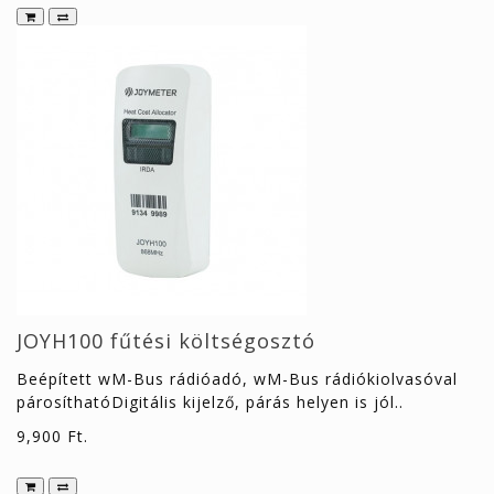
JOYH100 fűtési költségosztó
Beépített wM-Bus rádióadó, wM-Bus rádiókiolvasóval
párosíthatóDigitális kijelző, párás helyen is jól..
9,900 Ft.