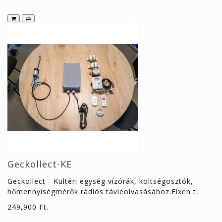
Geckollect-KE
Geckollect - Kültéri egység vízórák, költségosztók,
hőmennyiségmérők rádiós távleolvasásához.Fixen t..
249,900 Ft.