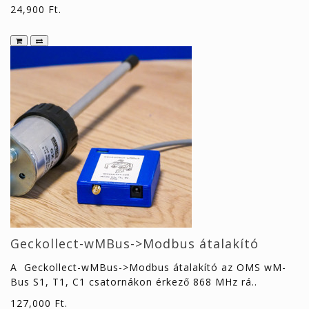
24,900 Ft.
Geckollect-wMBus->Modbus átalakító
A Geckollect-wMBus->Modbus átalakító az OMS wM-
Bus S1, T1, C1 csatornákon érkező 868 MHz rá..
127,000 Ft.